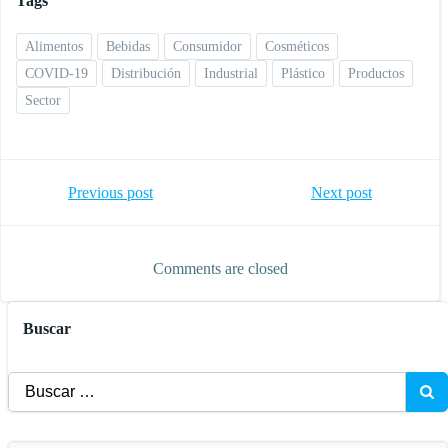
Tags
Alimentos
Bebidas
Consumidor
Cosméticos
COVID-19
Distribución
Industrial
Plástico
Productos
Sector
Navegación
Navegación
Previous post
Next post
de
de
Comments are closed
entradas
entradas
Buscar
Buscar: