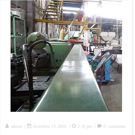
|
|
|
admin
diciembre 23, 2020
2:16 pm
0
comments